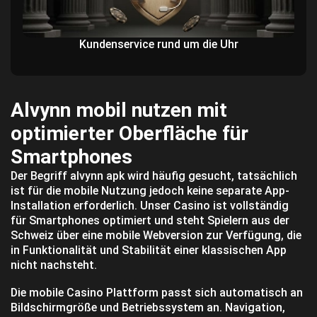
Kundenservice rund um die Uhr
Alvynn mobil nutzen mit
optimierter Oberfläche für
Smartphones
Der Begriff alvynn apk wird häufig gesucht, tatsächlich
ist für die mobile Nutzung jedoch keine separate App-
Installation erforderlich. Unser Casino ist vollständig
für Smartphones optimiert und steht Spielern aus der
Schweiz über eine mobile Webversion zur Verfügung, die
in Funktionalität und Stabilität einer klassischen App
nicht nachsteht.
Die mobile Casino Plattform passt sich automatisch an
Bildschirmgröße und Betriebssystem an. Navigation,