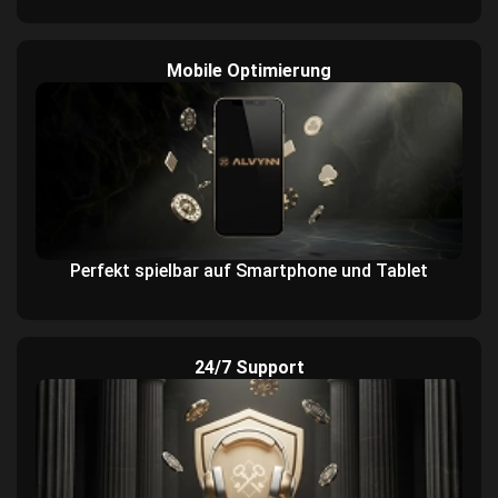
Mobile Optimierung
Perfekt spielbar auf Smartphone und Tablet
24/7 Support