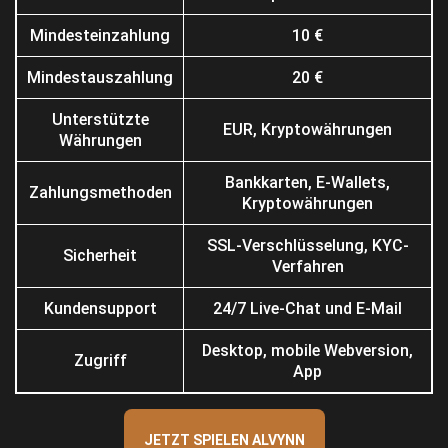
Mindesteinzahlung
10 €
Mindestauszahlung
20 €
Unterstützte
EUR, Kryptowährungen
Währungen
Bankkarten, E-Wallets,
Zahlungsmethoden
Kryptowährungen
SSL-Verschlüsselung, KYC-
Sicherheit
Verfahren
Kundensupport
24/7 Live-Chat und E-Mail
Desktop, mobile Webversion,
Zugriff
App
JETZT SPIELEN ALVYNN