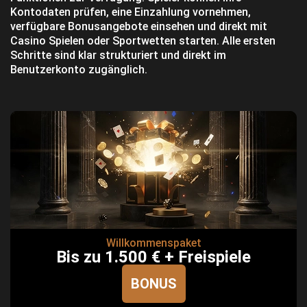
Kontodaten prüfen, eine Einzahlung vornehmen,
verfügbare Bonusangebote einsehen und direkt mit
Casino Spielen oder Sportwetten starten. Alle ersten
Schritte sind klar strukturiert und direkt im
Benutzerkonto zugänglich.
Willkommenspaket
Bis zu 1.500 € + Freispiele
BONUS