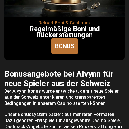
Reload-Boni & Cashback
Regelmäßige Boni und
Rückerstattungen
BONUS
Bonusangebote bei Alvynn für
neue Spieler aus der Schweiz
Der Alvynn bonus wurde entwickelt, damit neue Spieler
aus der Schweiz unter klaren und transparenten
Bedingungen in unserem Casino starten können.
Unser Bonussystem basiert auf mehreren Formaten.
Dazu gehören Freispiele für ausgewählte Casino Spiele,
Cashback-Angebote zur teilweisen Rückerstattung von