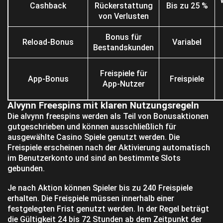
Cashback
Rückerstattung
Bis zu 25 %
von Verlusten
Bonus für
Reload-Bonus
Variabel
Bestandskunden
Freispiele für
App-Bonus
Freispiele
App-Nutzer
Alvynn Freespins mit klaren Nutzungsregeln
Die alvynn freespins werden als Teil von Bonusaktionen
gutgeschrieben und können ausschließlich für
ausgewählte Casino Spiele genutzt werden. Die
Freispiele erscheinen nach der Aktivierung automatisch
im Benutzerkonto und sind an bestimmte Slots
gebunden.
Je nach Aktion können Spieler bis zu 240 Freispiele
erhalten. Die Freispiele müssen innerhalb einer
festgelegten Frist genutzt werden. In der Regel beträgt
die Gültigkeit 24 bis 72 Stunden ab dem Zeitpunkt der