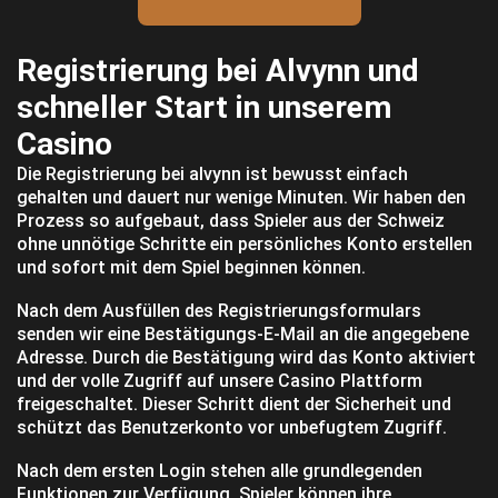
Registrierung bei Alvynn und
schneller Start in unserem
Casino
Die Registrierung bei alvynn ist bewusst einfach
gehalten und dauert nur wenige Minuten. Wir haben den
Prozess so aufgebaut, dass Spieler aus der Schweiz
ohne unnötige Schritte ein persönliches Konto erstellen
und sofort mit dem Spiel beginnen können.
Nach dem Ausfüllen des Registrierungsformulars
senden wir eine Bestätigungs-E-Mail an die angegebene
Adresse. Durch die Bestätigung wird das Konto aktiviert
und der volle Zugriff auf unsere Casino Plattform
freigeschaltet. Dieser Schritt dient der Sicherheit und
schützt das Benutzerkonto vor unbefugtem Zugriff.
Nach dem ersten Login stehen alle grundlegenden
Funktionen zur Verfügung. Spieler können ihre