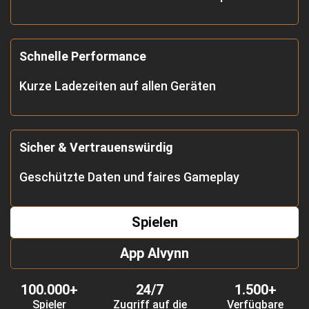
Schnelle Performance
Kurze Ladezeiten auf allen Geräten
Sicher & Vertrauenswürdig
Geschützte Daten und faires Gameplay
Spielen
App Alvynn
100.000+
24/7
1.500+
Spieler
Zugriff auf die
Verfügbare