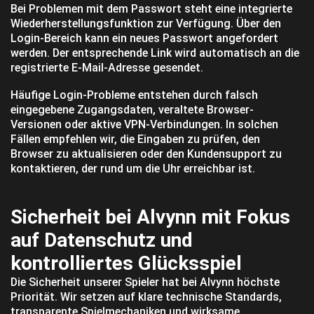
Bei Problemen mit dem Passwort steht eine integrierte
Wiederherstellungsfunktion zur Verfügung. Über den
Login-Bereich kann ein neues Passwort angefordert
werden. Der entsprechende Link wird automatisch an die
registrierte E-Mail-Adresse gesendet.
Häufige Login-Probleme entstehen durch falsch
eingegebene Zugangsdaten, veraltete Browser-
Versionen oder aktive VPN-Verbindungen. In solchen
Fällen empfehlen wir, die Eingaben zu prüfen, den
Browser zu aktualisieren oder den Kundensupport zu
kontaktieren, der rund um die Uhr erreichbar ist.
Sicherheit bei Alvynn mit Fokus
auf Datenschutz und
kontrolliertes Glücksspiel
Die Sicherheit unserer Spieler hat bei Alvynn höchste
Priorität. Wir setzen auf klare technische Standards,
transparente Spielmechaniken und wirksame