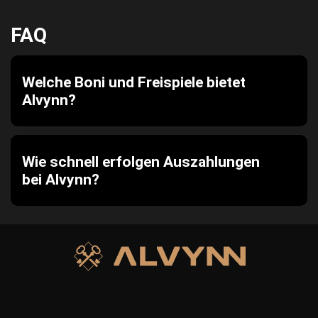
FAQ
Welche Boni und Freispiele bietet
Alvynn?
Wie schnell erfolgen Auszahlungen
bei Alvynn?