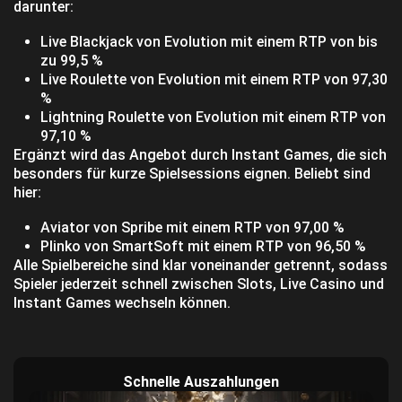
darunter:
Live Blackjack von Evolution mit einem RTP von bis
zu 99,5 %
Live Roulette von Evolution mit einem RTP von 97,30
%
Lightning Roulette von Evolution mit einem RTP von
97,10 %
Ergänzt wird das Angebot durch Instant Games, die sich
besonders für kurze Spielsessions eignen. Beliebt sind
hier:
Aviator von Spribe mit einem RTP von 97,00 %
Plinko von SmartSoft mit einem RTP von 96,50 %
Alle Spielbereiche sind klar voneinander getrennt, sodass
Spieler jederzeit schnell zwischen Slots, Live Casino und
Instant Games wechseln können.
Schnelle Auszahlungen