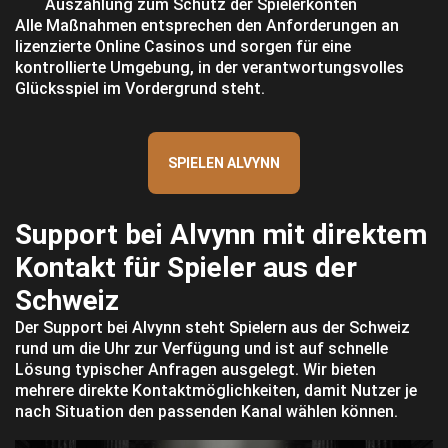
Auszahlung zum Schutz der Spielerkonten
Alle Maßnahmen entsprechen den Anforderungen an
lizenzierte Online Casinos und sorgen für eine
kontrollierte Umgebung, in der verantwortungsvolles
Glücksspiel im Vordergrund steht.
SPIELEN ALVYNN
Support bei Alvynn mit direktem
Kontakt für Spieler aus der
Schweiz
Der Support bei Alvynn steht Spielern aus der Schweiz
rund um die Uhr zur Verfügung und ist auf schnelle
Lösung typischer Anfragen ausgelegt. Wir bieten
mehrere direkte Kontaktmöglichkeiten, damit Nutzer je
nach Situation den passenden Kanal wählen können.