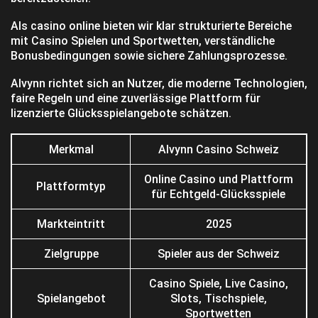
Als casino online bieten wir klar strukturierte Bereiche
mit Casino Spielen und Sportwetten, verständliche
Bonusbedingungen sowie sichere Zahlungsprozesse.
Alvynn richtet sich an Nutzer, die moderne Technologien,
faire Regeln und eine zuverlässige Plattform für
lizenzierte Glücksspielangebote schätzen.
Merkmal
Alvynn Casino Schweiz
Online Casino und Plattform
Plattformtyp
für Echtgeld-Glücksspiele
Markteintritt
2025
Zielgruppe
Spieler aus der Schweiz
Casino Spiele, Live Casino,
Spielangebot
Slots, Tischspiele,
Sportwetten